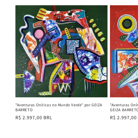
normal
normal
"Aventuras Oníricas no Mundo Verde" por GEIZA
"Aventuras Oní
BARRETO
GEIZA BARRET
Preço
R$ 2.997,00 BRL
Preço
R$ 2.997,00
normal
normal