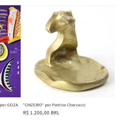
normal
 por GEIZA
"CINZEIRO" por Pietrina Checcacci
Preço
R$ 1.200,00 BRL
normal