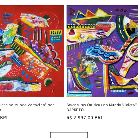
normal
ricas no Mundo Vermelho" por
"Aventuras Oníricas no Mundo Violeta"
O
BARRETO
 BRL
Preço
R$ 2.997,00 BRL
normal