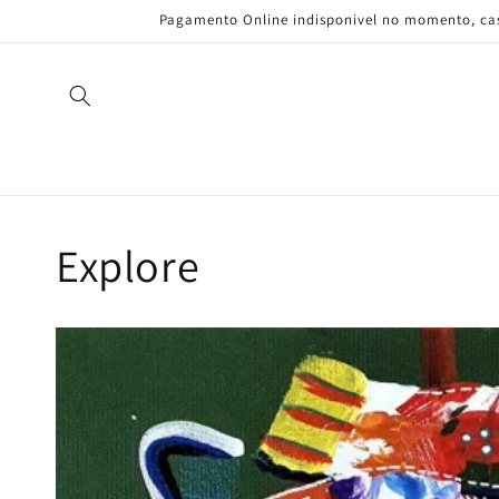
Pular
Pagamento Online indisponivel no momento, caso
para o
conteúdo
Explore