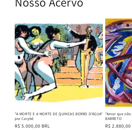
Nosso Acervo
"A MORTE E A MORTE DE QUINCAS BERRO D'ÁGUA"
"Amor que não
por Carybé
BARRETO
Preço
R$ 5.000,00 BRL
Preço
R$ 2.880,00